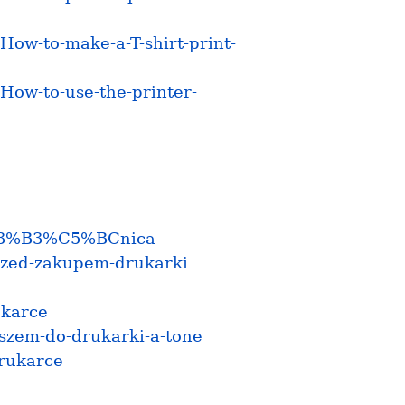
How-to-make-a-T-shirt-print-
How-to-use-the-printer-
r%C3%B3%C5%BCnica
zed-zakupem-drukarki
ukarce
szem-do-drukarki-a-tone
rukarce