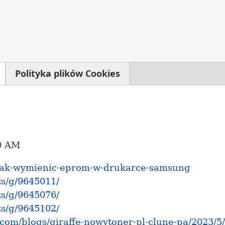
Polityka plików Cookies
20 AM
/jak-wymienic-eprom-w-drukarce-samsung
ts/g/9645011/
ts/g/9645076/
ts/g/9645102/
com/blogs/giraffe-nowytoner-pl-clune-pa/2023/5/