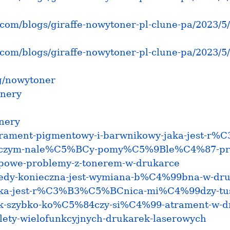
com/blogs/giraffe-nowytoner-pl-clune-pa/2023/5/
com/blogs/giraffe-nowytoner-pl-clune-pa/2023/5/
g/nowytoner
onery
onery
z/atrament-pigmentowy-i-barwnikowy-jaka-jest-
sz/o-czym-nale%C5%BCy-pomy%C5%9Ble%C4%87-pr
/typowe-problemy-z-tonerem-w-drukarce
/kiedy-konieczna-jest-wymiana-b%C4%99bna-w-dr
z/jaka-jest-r%C3%B3%C5%BCnica-mi%C4%99dzy-tu
/jak-szybko-ko%C5%84czy-si%C4%99-atrament-w-d
zalety-wielofunkcyjnych-drukarek-laserowych