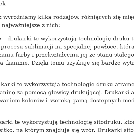
ek
 wyróżniamy kilka rodzajów, różniących się mi
 najważniejsze z nich:
– drukarki te wykorzystują technologię druku 
rocesu sublimacji na specjalnej powłoce, która
niu farby i przekształceniu jej ze stanu stałego
 tkaninie. Dzięki temu uzyskuje się bardzo wyt
karki te wykorzystują technologię druku atram
aninę za pomocą głowicy drukującej. Drukarki 
waniem kolorów i szeroką gamą dostępnych med
arki te wykorzystują technologię sitodruku, któ
sitko, na którym znajduje się wzór. Drukarki si