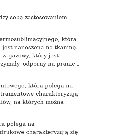
ędzy sobą zastosowaniem
termosublimacyjnego, która
 jest nanoszona na tkaninę.
 w gazowy, który jest
rzymały, odporny na pranie i
entowego, która polega na
atramentowe charakteryzują
iów, na których można
ra polega na
todrukowe charakteryzują się