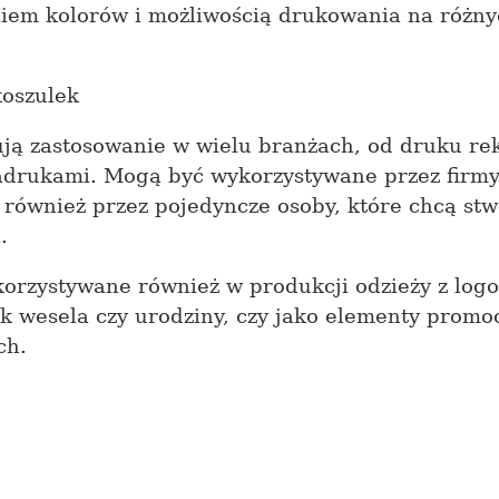
em kolorów i możliwością drukowania na różnyc
koszulek
ują zastosowanie w wielu branżach, od druku r
adrukami. Mogą być wykorzystywane przez firmy
k również przez pojedyncze osoby, które chcą stw
.
korzystywane również w produkcji odzieży z log
ak wesela czy urodziny, czy jako elementy prom
ch.